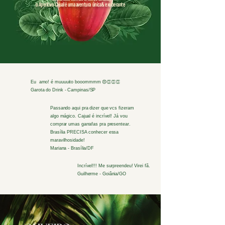
o Aperitivo Cajual é uma aventura única & exuberante
Eu amo! é muuuuito booommmm 😍👏👏👏
Garota do Drink - Campinas/SP
Passando aqui pra dizer que vcs fizeram
algo mágico. Cajual é incrível! Já vou
comprar umas garrafas pra presentear.
Brasília PRECISA conhecer essa
maravilhosidade!
Mariana - Brasília/DF
Incrível!!! Me surpreendeu!
Virei fã.
Guilherme - Goiânia/GO