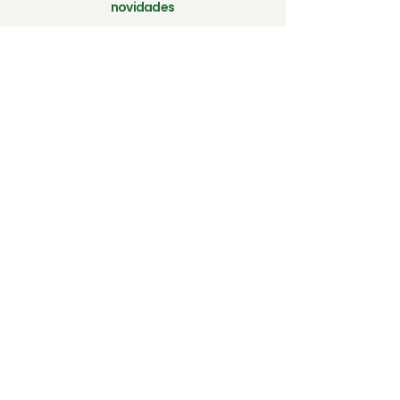
novidades
Participe de nossa mailing list e receba ofertas e
descontos exclusivos
First Name
Last Name
Email
Inscreva-se