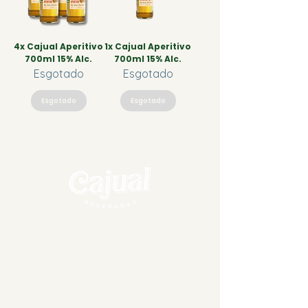
4x Cajual Aperitivo
1x Cajual Aperitivo
700ml 15% Alc.
700ml 15% Alc.
Esgotado
Esgotado
Esgotado
Esgotado
® Marca Registrada. 2025 Todos os direitos reservados.
Onde Estamos
Contatos
Segunda à Sexta: 9h - 18h
support@keepitcajual.com
+55 21 4042 8338